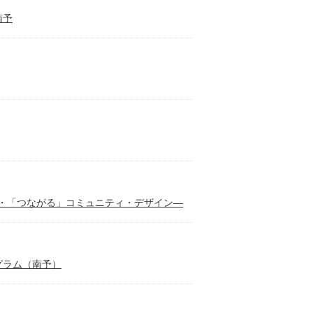
南予
」・「つながる」コミュニティ・デザイン―
グラム（南予）