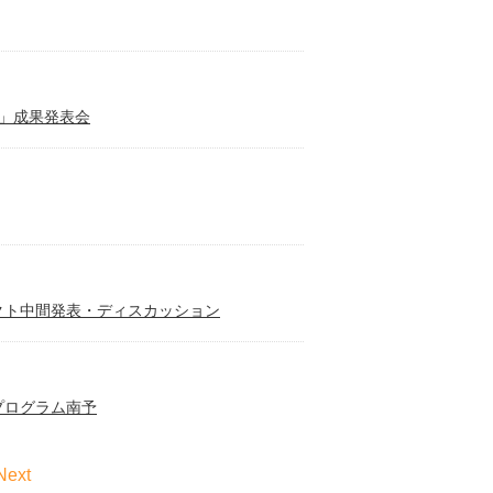
)」成果発表会
ェクト中間発表・ディスカッション
プログラム南予
Next