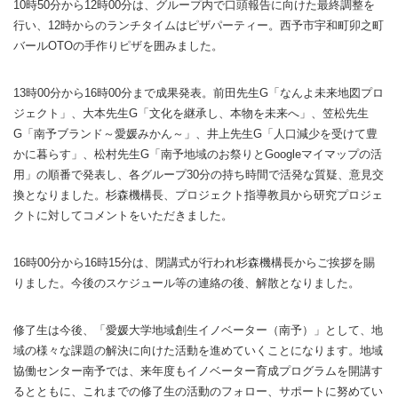
10時50分から12時00分は、グループ内で口頭報告に向けた最終調整を
行い、12時からのランチタイムはピザパーティー。西予市宇和町卯之町
バールOTOの手作りピザを囲みました。
13時00分から16時00分まで成果発表。前田先生G「なんよ未来地図プロ
ジェクト」、大本先生G「文化を継承し、本物を未来へ」、笠松先生
G「南予ブランド～愛媛みかん～」、井上先生G「人口減少を受けて豊
かに暮らす」、松村先生G「南予地域のお祭りとGoogleマイマップの活
用」の順番で発表し、各グループ30分の持ち時間で活発な質疑、意見交
換となりました。杉森機構長、プロジェクト指導教員から研究プロジェ
クトに対してコメントをいただきました。
16時00分から16時15分は、閉講式が行われ杉森機構長からご挨拶を賜
りました。今後のスケジュール等の連絡の後、解散となりました。
修了生は今後、「愛媛大学地域創生イノベーター（南予）」として、地
域の様々な課題の解決に向けた活動を進めていくことになります。地域
協働センター南予では、来年度もイノベーター育成プログラムを開講す
るとともに、これまでの修了生の活動のフォロー、サポートに努めてい