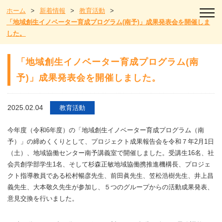
ホーム
>
新着情報
>
教育活動
>
「地域創生イノベーター育成プログラム(南予)」成果発表会を開催しま
した。
「地域創生イノベーター育成プログラム(南
予)」成果発表会を開催しました。
2025.02.04
教育活動
今年度（令和6年度）の「地域創生イノベーター育成プログラム（南
予）」の締めくくりとして、プロジェクト成果報告会を令和７年2月1日
（土）、地域協働センター南予講義室で開催しました。受講生16名、社
会共創学部学生1名、そして杉森正敏地域協働携推進機構長、プロジェ
クト指導教員である松村暢彦先生、前田眞先生、笠松浩樹先生、井上昌
義先生、大本敬久先生が参加し、５つのグループからの活動成果発表、
意見交換を行いました。