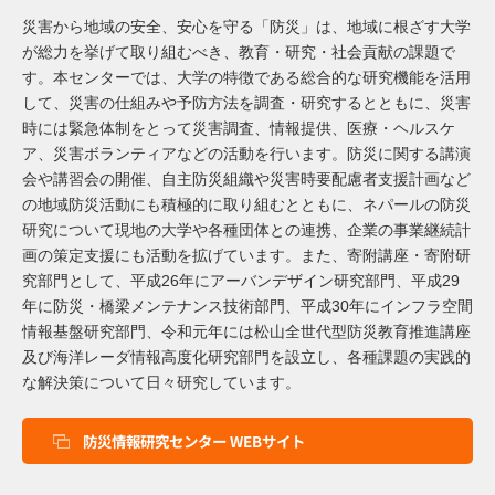
災害から地域の安全、安心を守る「防災」は、地域に根ざす大学
が総力を挙げて取り組むべき、教育・研究・社会貢献の課題で
す。本センターでは、大学の特徴である総合的な研究機能を活用
して、災害の仕組みや予防方法を調査・研究するとともに、災害
時には緊急体制をとって災害調査、情報提供、医療・ヘルスケ
ア、災害ボランティアなどの活動を行います。防災に関する講演
会や講習会の開催、自主防災組織や災害時要配慮者支援計画など
の地域防災活動にも積極的に取り組むとともに、ネパールの防災
研究について現地の大学や各種団体との連携、企業の事業継続計
画の策定支援にも活動を拡げています。また、寄附講座・寄附研
究部門として、平成26年にアーバンデザイン研究部門、平成29
年に防災・橋梁メンテナンス技術部門、平成30年にインフラ空間
情報基盤研究部門、令和元年には松山全世代型防災教育推進講座
及び海洋レーダ情報高度化研究部門を設立し、各種課題の実践的
な解決策について日々研究しています。
防災情報研究センター WEBサイト