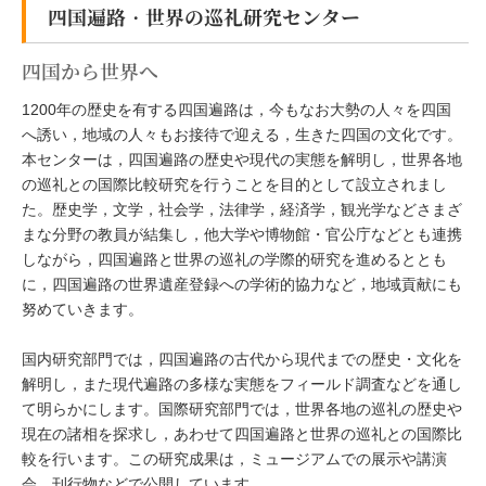
四国遍路・世界の巡礼研究センター
四国から世界へ
1200年の歴史を有する四国遍路は，今もなお大勢の人々を四国
へ誘い，地域の人々もお接待で迎える，生きた四国の文化です。
本センターは，四国遍路の歴史や現代の実態を解明し，世界各地
の巡礼との国際比較研究を行うことを目的として設立されまし
た。歴史学，文学，社会学，法律学，経済学，観光学などさまざ
まな分野の教員が結集し，他大学や博物館・官公庁などとも連携
しながら，四国遍路と世界の巡礼の学際的研究を進めるととも
に，四国遍路の世界遺産登録への学術的協力など，地域貢献にも
努めていきます。
国内研究部門では，四国遍路の古代から現代までの歴史・文化を
解明し，また現代遍路の多様な実態をフィールド調査などを通し
て明らかにします。国際研究部門では，世界各地の巡礼の歴史や
現在の諸相を探求し，あわせて四国遍路と世界の巡礼との国際比
較を行います。この研究成果は，ミュージアムでの展示や講演
会，刊行物などで公開しています。