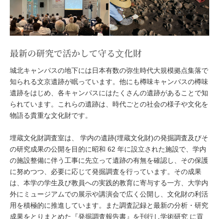
最新の研究で活かして守る⽂化財
城北キャンパスの地下には⽇本有数の弥⽣時代⼤規模拠点集落で
知られる⽂京遺跡が眠っています。他にも樽味キャンパスの樽味
遺跡をはじめ、各キャンパスにはたくさんの遺跡があることで知
られています。これらの遺跡は、時代ごとの社会の様⼦や⽂化を
物語る貴重な⽂化財です。
埋蔵⽂化財調査室は、 学内の遺跡(埋蔵⽂化財)の発掘調査及びそ
の研究成果の公開を⽬的に昭和 62 年に設⽴された施設で、学内
の施設整備に伴う⼯事に先⽴って遺跡の有無を確認し、その保護
に努めつつ、必要に応じて発掘調査を⾏っています。その成果
は、本学の学⽣及び教員への実践的教育に寄与する⼀⽅、⼤学内
外にミュージアムでの展⽰や講演会で広く公開し、⽂化財の利活
⽤を積極的に推進しています。また調査記録と最新の分析・研究
成果をとりまとめた『発掘調査報告書』を刊⾏し学術研究 に貢