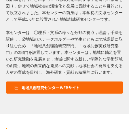
図り，併せて地域社会の活性化と発展に貢献することを目的とし
て設立されました。本センターの前身は，本学初の文系センター
として平成1 6年に設置された地域創成研究センターです。
本センターは，①理系・文系の様々な分野の視点，理論，手法を
駆使し，②地域のステークホルダーや学生とともに地域課題に取
り組むため，「地域共創理論研究部門」「地域共創実践研究部
門」の2部門を設置しています。本センターは，地域に軸足を置
いた研究活動を発展させ，地域に関する新しい学際的な学術領域
の創造，地域の自立的な発展への貢献，地域社会の発展を支える
人材の育成を目指し，海外研究・貢献も積極的に行います。
地域共創研究センター WEBサイト