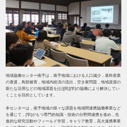
地域協働センター南予は，南予地域における人口減少，基幹産業
の衰退，鳥獣被害，地域内経済の流出，空き家問題，地域資源の
新たな活用などの地域課題を[公][民][学]の協働により解決してい
くことを目的としています。
本センターは，南予地域の様々な課題を地域間連携協働事業など
を通じて，[学]がもつ専門的知識・技術の分野間連携を進め，先
進的な研究活動やフィールド学習，キャリア教育，高大連携事業