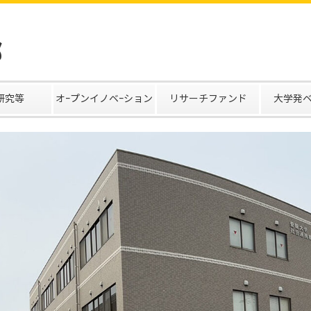
部
研究等
オｰプンイノベｰション
リサーチファンド
大学発