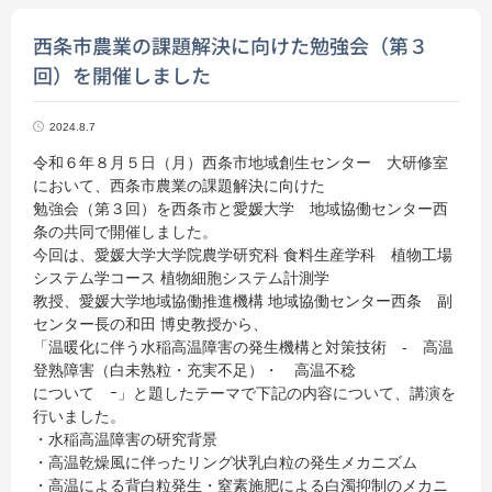
西条市農業の課題解決に向けた勉強会（第３
回）を開催しました
2024.8.7
令和６年８月５日（月）西条市地域創生センター 大研修室
において、西条市農業の課題解決に向けた
勉強会（第３回）を西条市と愛媛大学 地域協働センター西
条の共同で開催しました。
今回は、愛媛大学大学院農学研究科 食料生産学科 植物工場
システム学コース 植物細胞システム計測学
教授、愛媛大学地域協働推進機構 地域協働センター西条 副
センター長の和田 博史教授から、
「温暖化に伴う水稲高温障害の発生機構と対策技術 - 高温
登熟障害（白未熟粒・充実不足）・ 高温不稔
について ｰ」と題したテーマで下記の内容について、講演を
行いました。
・水稲高温障害の研究背景
・高温乾燥風に伴ったリング状乳白粒の発生メカニズム
・高温による背白粒発生・窒素施肥による白濁抑制のメカニ