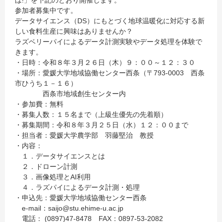
は!」を下記のとおり開催します。
参加者募集中です。
データサイエンス（DS）にもとづく地球温暖化に対応する新
しい食料生産に興味はありませんか？
ラズベリーパイによるデータ計測実験やデータ処理を体験で
きます。
・日時：令和８年３月２６日（木）９：００～１２：３０
・場所：愛媛大学地域協働センター西条（〒793-0003 西条
市ひうち１－１６）
西条市地域創生センター内
・参加費：無料
・募集人数：１５名まで（上級生優先の先着順）
・募集期間：令和８年３月２５日（水）１２：００まで
・担当者：愛媛大学農学部 羽藤堅治 教授
・内容：
１．データサイエンスとは
２．ドローン計測
３．画像処理とAI利用
４．ラズパイによるデータ計測・処理
・申込先：愛媛大学地域協働センター西条
e-mail：saijo@stu.ehime-u.ac.jp
電話： (0897)47-8478 FAX：0897-53-2082