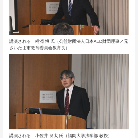
講演される 桐淵 博 氏（公益財団法人日本AED財団理事／元
さいたま市教育委員会教育長）
講演される 小佐井 良太 氏（福岡大学法学部 教授）