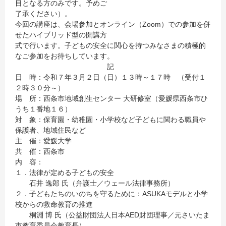
目となる方のみです。予めご
了承ください）。
今回の講座は、会場参加とオンライン（Zoom）での参加を併
せたハイブリッド型の開講方
式で行います。子どもの安全に関心を持つみなさまの積極的
なご参加をお待ちしています。
記
日 時：令和７年３月２日（日）１３時～１７時 （受付１
２時３０分～）
場 所：西条市地域創生センター 大研修室（愛媛県西条市ひ
うち１番地１６）
対 象：保育園・幼稚園・小学校など子どもに関わる職員や
保護者、地域住民など
主 催：愛媛大学
共 催：西条市
内 容：
１．法律が定める子どもの安全
石井 逸郎 氏（弁護士／ウェール法律事務所）
２．子どもたちのいのちを守るために：ASUKAモデルと小学
校からの救命教育の推進
桐淵 博 氏（公益財団法人日本AED財団理事／元さいたま
市教育委員会教育長）