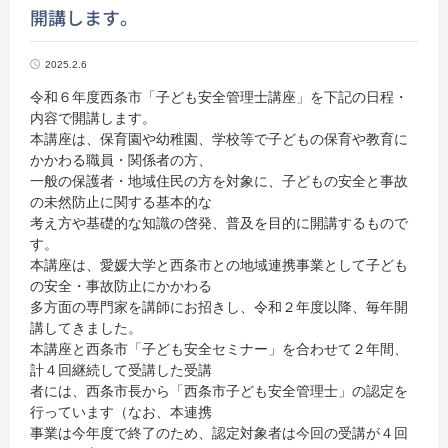
開講します。
2025.2.6
令和６年度西条市「子ども安全管理士講座」を下記の日程・
内容で開講します。
本講座は、保育園や幼稚園、学校等で子どもの保育や教育に
かかわる職員・関係者の方、
一般の保護者・地域住民の方を対象に、子どもの安全と事故
の未然防止に関する基本的な
考え方や基礎的な知識の啓発、普及を目的に開講するもので
す。
本講座は、愛媛大学と西条市との地域連携事業として子ども
の安全・事故防止にかかわる
多方面の専門家を講師にお招きし、令和２年度以降、毎年開
講してきました。
本講座と西条市「子ども安全セミナー」を合わせて２年間、
計４回継続して受講した受講
者には、西条市長から「西条市子ども安全管理士」の認定を
行っています（なお、本連携
事業は今年度で終了のため、認定対象者は今回の受講が４回