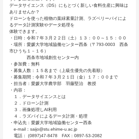
データサイエンス（DS）にもとづく新しい食料生産に興味は
ありませんか？
ドローンを使った植物の葉緑素量計測、ラズベリーパイによ
るデータ計測実験やデータ処理を
体験できます。
・日時：令和７年３月２２日（土）１３：００～１５：００
・場所：愛媛大学地域協働センター西条（〒793-0003 西条
市ひうち１－１６）
西条市地域創生センター内
・参加費：無料
・募集人数：１５名まで（上級生優先の先着順）
・募集期間：令和７年３月２１日（金）１７：００まで
・担当者：愛媛大学農学部 羽藤堅治 教授
・内容：
１．データサイエンスとは
２．ドローン計測
３．画像処理しAI利用
４．ラズパイによるデータ計測・処理
・申込先：愛媛大学地域協働センター西条
e-mail：saijo@stu.ehime-u.ac.jp
電話： (0897)47-8478 FAX：0897-53-2082