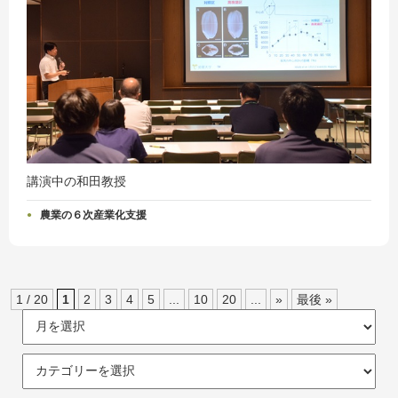
講演中の和田教授
農業の６次産業化支援
1 / 20
1
2
3
4
5
...
10
20
...
»
最後 »