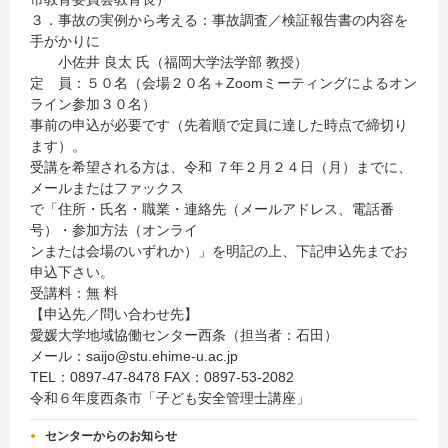
３．事故の実例から考える：事故調査／検証報告書の内容を
手がかりに
小佐井 良太 氏（福岡大学法学部 教授）
定 員：５０名（会場２０名＋Zoomミーティングによるオン
ライン参加３０名）
事前の申込が必要です（先着順で定員に達した時点で締切り
ます）。
受講を希望される方は、令和 ７年２月２４日（月）までに、
メールまたはファックス
で「住所・氏名・職業・連絡先（メールアドレス、電話番
号）・参加方法（オンライ
ンまたは会場のいずれか）」を明記の上、下記申込先までお
申込下さい。
受講料：無 料
【申込先／問い合わせ先】
愛媛大学地域協働センター西条（担当者：石田）
メール：saijo@stu.ehime-u.ac.jp
TEL：0897-47-8478 FAX：0897-53-2082
令和６年度西条市「子ども安全管理士講座」
センターからのお知らせ