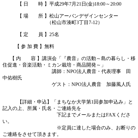
　　　【 日　　時 】平成29年7月21日(金)18:00～20:00

　　　【 場　　所 】松山アーバンデザインセンター

　　　　　　　　　（松山市湊町3丁目7-12）

　　　【 定　　員 】25名

　　  【 参 加 費 】無料

      【 内　　容 】講演会「『農音』の活動～島の暮らし・移
住促進・音楽活動・ミカン栽培・商品開発～」

　　　　　　　　　　講師：NPO法人農音・代表理事　田
中佑樹氏

　　　　　　　　　　ゲスト：NPO法人農音　加藤風人氏

　　　【詳細・申込】「まちなか大学第1回参加申込み」と
記入の上、所属・氏名・ご連絡先を

　　　　　　　　　　　下記までメールまたはFAXくださ
い。

　　　　　　　　　　　※定員に達した場合のみ、お断りの
ご連絡をさせて頂きます。
