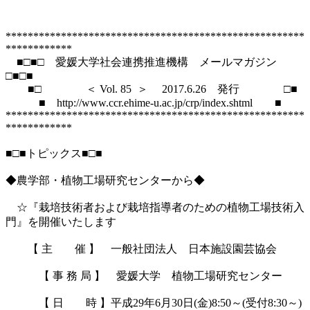
******************************************************
************

　■□■□　愛媛大学社会連携推進機構　メールマガジン　　
□■□■

　　■□　　　　＜ Vol. 85  ＞ 　2017.6.26    発行　　　　□■

　　　■　http://www.ccr.ehime-u.ac.jp/crp/index.shtml　　■

******************************************************
************

■□■トピックス■□■

◆農学部・植物工場研究センターから◆

　☆『栽培技術者および栽培指導者のための植物工場技術入
門』を開催いたします

    　【 主　　催 】　一般社団法人　日本施設園芸協会

　　　【 事 務 局 】　愛媛大学　植物工場研究センター

　　　【 日　　時 】平成29年6月30日(金)8:50～(受付8:30～)
