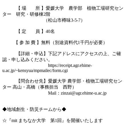
　　　【 場　　所 】愛媛大学　農学部　植物工場研究セン
ター　研究・研修棟2階

　　　　　　　　　（松山市樽味3-5-7）

　　　【 定　　員 】40名

　　  【 参 加 費 】無料（別途資料代1千円が必要）

　　　【詳細・申込】下記アドレスにアクセスの上、ご確
認・申し込みください。

　　　　　　　　　　https://receipt.agr.ehime-
u.ac.jp/~kensyua/mpmailec/form.cgi

　　　【問合わせ先】愛媛大学 農学部・植物工場研究セン
ター 高山・高橋（事務担当　西野）

　　　　　　　　　　Mail：zinzai@agr.ehime-u.ac.jp

◆地域創生・防災チームから◆

☆『mit まちなか大学　第1回』を開催いたします
