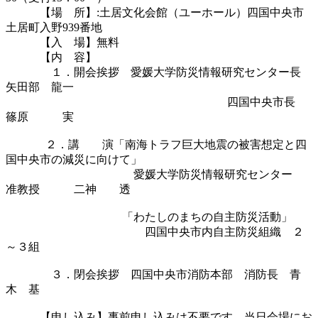
　　　【場　所】:土居文化会館（ユーホール）四国中央市
土居町入野939番地

　　　【入　場】無料

　　　【内　容】

　　　　１．開会挨拶　愛媛大学防災情報研究センター長　
矢田部　龍一

 　　　　　　　　　　　　　　　　　 　　四国中央市長　
篠原　　　実

 　　　 ２．講　　演「南海トラフ巨大地震の被害想定と四
国中央市の減災に向けて」

 　　　　　　　　　　　愛媛大学防災情報研究センター　
准教授　　　二神　　透

 　　　　　　　　　　「わたしのまちの自主防災活動」

 　　　　　　　　　　　　四国中央市内自主防災組織　２
～３組

　　　　３．閉会挨拶　四国中央市消防本部　消防長　青
木　基

　　　【申し込み】事前申し込みは不要です。当日会場にお