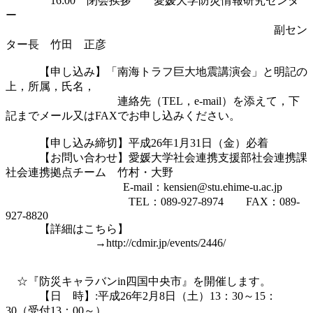
　　　　16:00　閉会挨拶　　愛媛大学防災情報研究センタ
ー

　　　　　　　　　　　　　　　　　　　　　　　　副セン
ター長　竹田　正彦

　　　【申し込み】「南海トラフ巨大地震講演会」と明記の
上，所属，氏名，

　　　　　　　　　　連絡先（TEL，e-mail）を添えて，下
記までメール又はFAXでお申し込みください。

　　　【申し込み締切】平成26年1月31日（金）必着　

　　　【お問い合わせ】愛媛大学社会連携支援部社会連携課
社会連携拠点チーム　竹村・大野

 　　　　　　　　　　 E-mail：kensien@stu.ehime-u.ac.jp

　　　　　　　　　　　TEL：089-927-8974　　FAX：089-
927-8820

　　　【詳細はこちら】　

　　　　　　　　→http://cdmir.jp/events/2446/

　☆『防災キャラバンin四国中央市』を開催します。

　　　【日　時】:平成26年2月8日（土）13：30～15：
30（受付13：00～）
