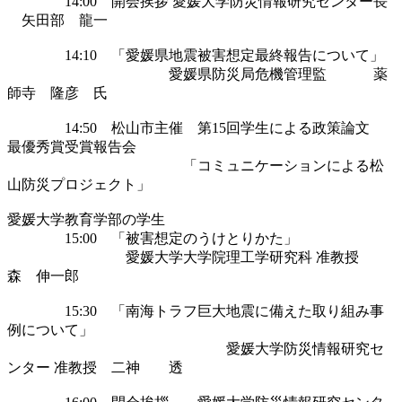
　　　　14:00　開会挨拶 愛媛大学防災情報研究センター長 
　矢田部　龍一

　　　　14:10　「愛媛県地震被害想定最終報告について」

 　　　　　　　　　　　愛媛県防災局危機管理監　　 　薬
師寺　隆彦　氏

　　　　14:50　松山市主催　第15回学生による政策論文　
最優秀賞受賞報告会

 　　　　　　　　　　　　「コミュニケーションによる松
山防災プロジェクト」

愛媛大学教育学部の学生 　　　

　　　　15:00　「被害想定のうけとりかた」

 　　　　　　　　愛媛大学大学院理工学研究科 准教授　 
森　伸一郎

　　　　15:30　「南海トラフ巨大地震に備えた取り組み事
例について」

 　　　　　　　　　　　　　　　愛媛大学防災情報研究セ
ンター 准教授　二神　　透
