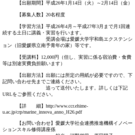
　　　【出願期間】平成26年1月14日（火）～2月14日（金）

　　　【募集人数】20名程度

　　　【学習方法】平成26年4月～平成27年3月まで月1回連
続する土日に講義・実習を行います。

　　　　　　　　　受講会場は愛媛大学宇和島エクステンシ
ョン（旧愛媛県立南予青年の家）等です。

　　　【受講料】12,000円（但し、実習に係る宿泊費・食費
等は別途実費負担願います）

　　　【出願方法】出願には所定の用紙が必要ですので、下
記問い合わせ先までご連絡ください。

　　　　　　　　　追って送付いたします。詳しくは下記
URLをご参照ください。

　　　【詳　　細】http://www.ccr.ehime-
u.ac.jp/crp/marine_innova_anno_H26.pdf

　　　【お問い合わせ】愛媛大学社会連携推進機構イノベー
ションスキル修得講座係
