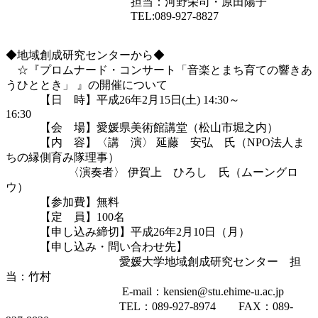
　　　　　　　　　　　担当：河野栄司・原田陽子

　　　　　　　　　　　TEL:089-927-8827

◆地域創成研究センターから◆

　☆『プロムナード・コンサート「音楽とまち育ての響きあ
うひととき」 』の開催について 

　　　【日　時】平成26年2月15日(土) 14:30～
16:30　　　　　　　　　

　　　【会　場】愛媛県美術館講堂（松山市堀之内）

　　　【内　容】〈講　演〉 延藤　安弘　氏（NPO法人ま
ちの縁側育み隊理事） 

        　　　  〈演奏者〉 伊賀上　ひろし　氏（ムーングロ
ウ） 

　　　【参加費】無料

　　　【定　員】100名

　　　【申し込み締切】平成26年2月10日（月）

　　　【申し込み・問い合わせ先】　

　　　　　　　　　　愛媛大学地域創成研究センター　担
当：竹村 　 

 　　　　　　　　　　E-mail：kensien@stu.ehime-u.ac.jp

　　　　　　　　　　TEL：089-927-8974　　FAX：089-