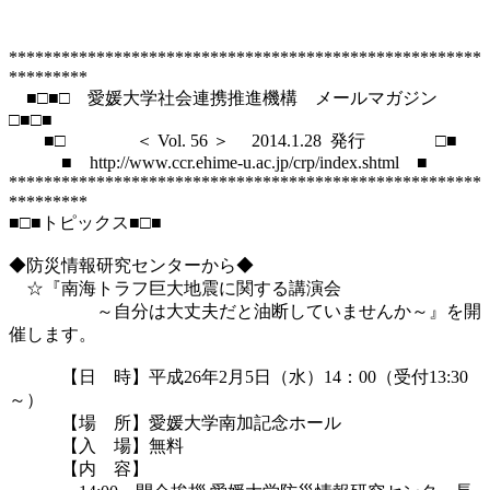
******************************************************
*********

　■□■□　愛媛大学社会連携推進機構　メールマガジン　
□■□■

　　■□　　　　＜ Vol. 56 ＞ 　2014.1.28  発行　　　　□■

　　　■　http://www.ccr.ehime-u.ac.jp/crp/index.shtml　■

******************************************************
*********

■□■トピックス■□■

◆防災情報研究センターから◆

　☆『南海トラフ巨大地震に関する講演会

　　　　　～自分は大丈夫だと油断していませんか～』を開
催します。

　　　【日　時】平成26年2月5日（水）14：00（受付13:30
～）

　　　【場　所】愛媛大学南加記念ホール

　　　【入　場】無料

　　　【内　容】
