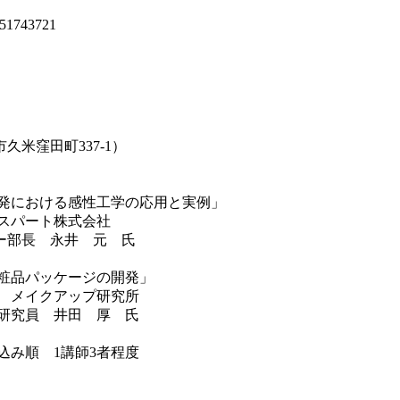
1743721

窪田町337-1）

発における感性工学の応用と実例」

スパート株式会社

部長　永井　元　氏

粧品パッケージの開発」

　メイクアップ研究所

研究員　井田　厚　氏

み順　1講師3者程度
