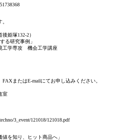
1738368

。

塚132-2）

する研究事例」

工学専攻　機会工学講座

XまたはE-mailにてお申し込みください。

室

hno/3_event/121018/121018.pdf

値を知り、ヒット商品へ」
