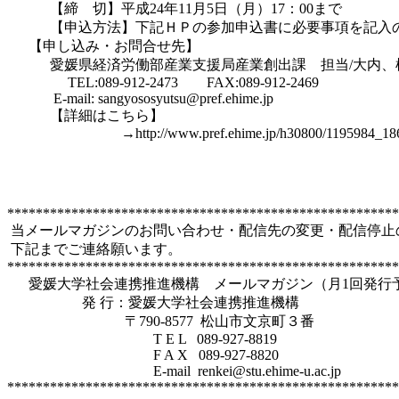
　　　【締　切】平成24年11月5日（月）17：00まで

　　　【申込方法】下記ＨＰの参加申込書に必要事項を記入の上、
      【申し込み・お問合せ先】

            愛媛県経済労働部産業支援局産業創出課　担当/大内、横山

　　         TEL:089-912-2473　　FAX:089-912-2469

             E-mail: sangyososyutsu@pref.ehime.jp

　　　【詳細はこちら】　

　　　　　　　　→http://www.pref.ehime.jp/h30800/1195984_1861
*******************************************************
 当メールマガジンのお問い合わせ・配信先の変更・配信停止のご希望は

 下記までご連絡願います。

*******************************************************
　  愛媛大学社会連携推進機構　メールマガジン（月1回発行予
　 　　　　発 行：愛媛大学社会連携推進機構

　 　　　　　　　〒790-8577  松山市文京町３番

　　　　　　　 　　　T E L   089-927-8819

　　　　　　　 　　　F A X   089-927-8820

　　　　　　　 　　　E-mail  renkei@stu.ehime-u.ac.jp

*******************************************************