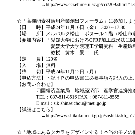
　　　　　　　　→http://www.ccr.ehime-u.ac.jp/ccr/209.shtml#135
　　　☆「高機能素材活用産業創出フォーラム」に参加します
　　　【日　　時】平成24年11月16日（金）13:00～17:30

　　　【場　　所】メルパルク松山　ボヌール１階（松山市道後姫
　　　【参加内容】「愛媛大学におけるCFRP加工成形法に関
　　　　　　　　　　愛媛大学大学院理工学研究科　生産環境
　　　　　　　　　　教授　黄木　景二　氏

　　　【定　　員】120名

　　　【入　　場】無料

　　　【締　　切】平成24年11月12日（月）

　　　【申込方法】下記ＨＰの申込書に必要事項を記入の上、FA
　　　【お問い合わせ】

　　　　　　　四国経済産業局　地域経済部　産学官連携推進
　　　　　　　TEL：087-811-8516 FAX：087-811-8555

　　　　　　　E-mail：sik-shinseichou@meti.go.jp

　　　【詳細はこちら】　

　　　　　　　　→http://www.shikoku.meti.go.jp/soshiki/skh_b1/tec
　　　☆「地域にあるタカラをデザインする！本当のモノの価