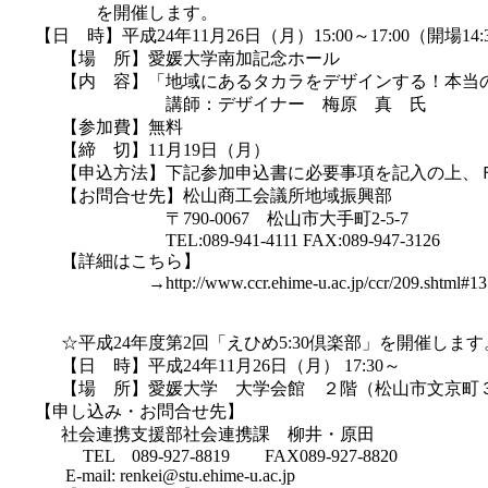
　　　　　を開催します。

      【日　時】平成24年11月26日（月）15:00～17:00（開場14:30）

　　　【場　所】愛媛大学南加記念ホール　

　　　【内　容】「地域にあるタカラをデザインする！本当の
　　　　　　　　　講師：デザイナー　梅原　真　氏

　　　【参加費】無料

　　　【締　切】11月19日（月）

　　　【申込方法】下記参加申込書に必要事項を記入の上、Ｆ
　　　【お問合せ先】松山商工会議所地域振興部

　　　　　　　　　〒790-0067　松山市大手町2-5-7

　　　　　　　　　TEL:089-941-4111 FAX:089-947-3126

　　　【詳細はこちら】　

　　　　　　　　→http://www.ccr.ehime-u.ac.jp/ccr/209.shtml#135
　　　☆平成24年度第2回「えひめ5:30倶楽部」を開催します。
　　　【日　時】平成24年11月26日（月） 17:30～

　　　【場　所】愛媛大学　大学会館　２階（松山市文京町３
      【申し込み・お問合せ先】

            社会連携支援部社会連携課　柳井・原田

　　         TEL　089-927-8819　　FAX089-927-8820

             E-mail: renkei@stu.ehime-u.ac.jp
