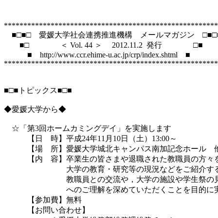
*******************************************************
　■□■□　愛媛大学社会連携推進機構　メールマガジン　□■□■
　　■□　　　　＜ Vol. 44 ＞ 　2012.11.2  発行　　　　□■

　　　■　http://www.ccr.ehime-u.ac.jp/crp/index.shtml　■

*******************************************************
■□■トピックス■□■

◆愛媛大学から◆

　☆「第3回ホームカミングデイ」を実施します

　　　【日　時】平成24年11月10日（土）13:00～

　　　【場　所】愛媛大学城北キャンパス南加記念ホール　他
　　　【内　容】卒業生の皆さまや退職された教職員の方々を
　　　　　　　　大学の教育・研究等の現況などをご紹介する
　　　　　　　　教職員との交流や，大学の施設や学生祭の見
　　　　　　　　へのご理解を深めていただくことを目的に実
　　　【参加費】無料

　　　【お問い合わせ】
