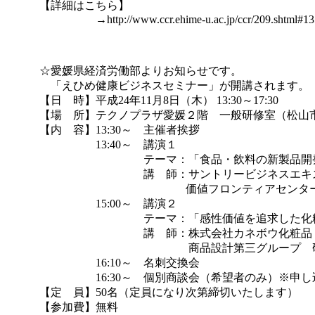
　　　【詳細はこちら】　

　　　　　　　　→http://www.ccr.ehime-u.ac.jp/ccr/209.shtml#135
　　　☆愛媛県経済労働部よりお知らせです。

　　　　「えひめ健康ビジネスセミナー」が開講されます。

　　　【日　時】平成24年11月8日（木） 13:30～17:30

　　　【場　所】テクノプラザ愛媛２階　一般研修室（松山市久米
　　　【内　容】13:30～　主催者挨拶

　　　　　　　　13:40～　講演１

　　　　　　　　　　　　 テーマ：「食品・飲料の新製品開
　　　　　　　　　　　　 講　師：サントリービジネスエキ
　　　　　　　　　　　　　　　　価値フロンティアセンター
　　　　　　　　15:00～　講演２

　　　　　　　　　　　　 テーマ：「感性価値を追求した化
　　　　　　　　　　　　 講　師：株式会社カネボウ化粧品
　　　　　　　　　　　　　　　　 商品設計第三グループ　
　　　　　　　　16:10～　名刺交換会

　　　　　　　　16:30～　個別商談会（希望者のみ）※申し込
　　　【定　員】50名（定員になり次第締切いたします）

　　　【参加費】無料　
