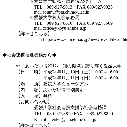
　　　　　　☆愛媛大学総務部総務課総務チーム

　　　　　　　TEL　089-927-9013　FAX 089-927-9025

　　　　　　　mail soumu@stu.ehime-u.ac.jp

　　　　　　☆愛媛大学校友会事務局

　　　　　　　TEL　089-927-8610　FAX 089-927-8609

　　　　　　　mail office@koyu.ehime-u.jp

　　　【詳細はこちら】　

　　　　　　　　→http://www.ehime-u.ac.jp/news_event/detail.htm
◆社会連携推進機構から◆

　　　☆「あいだい博2012-「知の拠点」誇り輝く愛媛大学！
　　　【日　　時】平成24年11月10日（土）10:00～16:00

　　　　　　　　　平成24年11月11日（日）10:00～16:00

　　　【場　　所】愛媛大学ミュージアム

　　　【内　　容】あいだい博特別展示

　　　【入　　場】無料

　　　【お問い合わせ】

　　　　　　　愛媛大学社会連携支援部社会連携課

　　　　　　　TEL：089-927-8819 FAX：089-927-8820

　　　　　　　E-mail：renkei@stu.ehime-u.ac.jp

　　　【詳細はこちら】　
