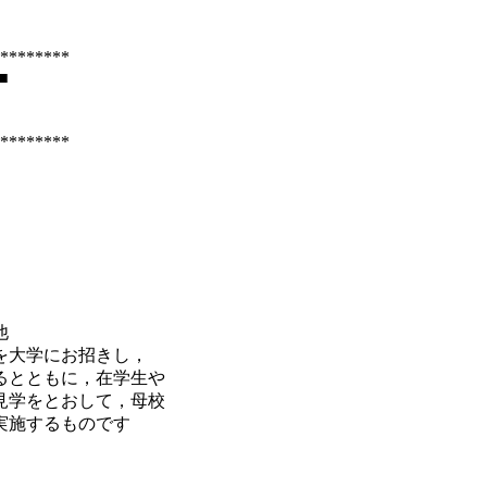
********



********



大学にお招きし，

とともに，在学生や

学をとおして，母校

施するものです
