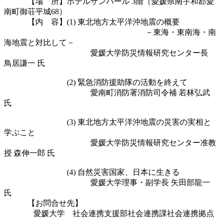
　　　【場　所】ホテルサンパール 3階（愛媛県南宇和郡愛
南町御荘平城68）

　　　【内　容】(1) 東北地方太平洋沖地震の概要

　　　　　　　　　　　　　　　　　　－東海・東南海・南
海地震と対比して－

　　　　　　　　　　　愛媛大学防災情報研究センター長 
鳥居謙一 氏

　　　　　　　　(2) 緊急消防援助隊の活動を終えて

　　　　　　　　　　　愛南町消防署消防司令補 若林弘武
氏

　　　　　　　　(3) 東北地方太平洋沖地震の災害の実相と
学ぶこと

　　　　　　　　　　　愛媛大学防災情報研究センター准教
授 森伸一郎 氏

　　　　　　　　(4) 自然災害国家、日本に生きる

　　　　　　　　　　　愛媛大学理事・副学長 矢田部龍一 
氏

　　　【お問合せ先】

               愛媛大学　社会連携支援部社会連携課社会連携拠点