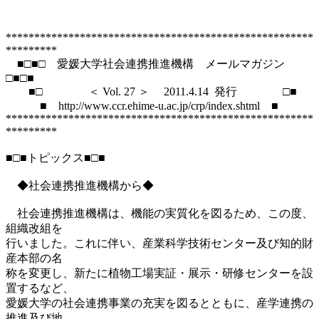
******************************************************
*********

　■□■□　愛媛大学社会連携推進機構　メールマガジン　
□■□■

　　■□　　　　＜ Vol. 27 ＞ 　2011.4.14  発行　　　　□■

　　　■　http://www.ccr.ehime-u.ac.jp/crp/index.shtml　■

******************************************************
*********

■□■トピックス■□■

　◆社会連携推進機構から◆

　社会連携推進機構は、機能の実質化を図るため、この度、
組織改組を

行いました。これに伴い、産業科学技術センター及び知的財
産本部の名

称を変更し、新たに植物工場実証・展示・研修センターを設
置するなど、

愛媛大学の社会連携事業の充実を図るとともに、産学連携の
推進及び地
