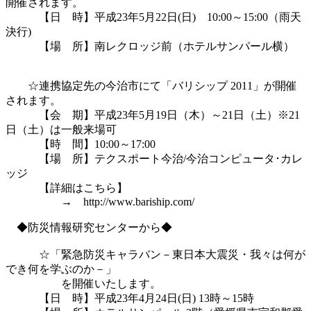
開催されます。

　　　【日　時】平成23年5月22日(日)　10:00～15:00（雨天
決行) 

　　　【場　所】南レクロッジ前（ホテルサンパール横）

　　☆連携協定先の今治市にて「バリシップ 2011」が開催
されます。

　　　【会　期】平成23年5月19日（木）～21日（土）※21
日（土）は一般来場可

　　　【時　間】10:00～17:00　

　　　【場　所】テクスポート今治/今治コンピュータ･カレ
ッジ

　　　【詳細はこちら】

　　　　　→　http://www.bariship.com/

　◆防災情報研究センターから◆

　　　☆「緊急防災キャラバン－東日本大震災・我々は何が
でき何を学ぶのか－」

　　　　　を開催いたします。

　　　【日　時】平成23年4月24日(日) 13時～15時
