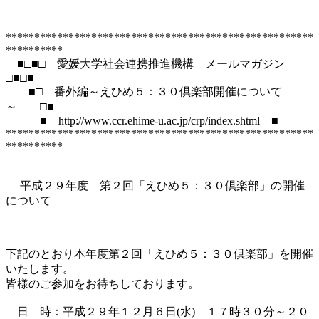
******************************************************
**********

　■□■□　愛媛大学社会連携推進機構　メールマガジン　
□■□■

　　■□　番外編～えひめ５：３０倶楽部開催について
～　　□■

　　　■　http://www.ccr.ehime-u.ac.jp/crp/index.shtml　■

******************************************************
**********

　 平成２９年度　第２回「えひめ５：３０倶楽部」の開催
について

下記のとおり本年度第２回「えひめ５：３０倶楽部」を開催
いたします。

皆様のご参加をお待ちしております。

　日　時：平成２９年１２月６日(水)　１７時３０分～２０