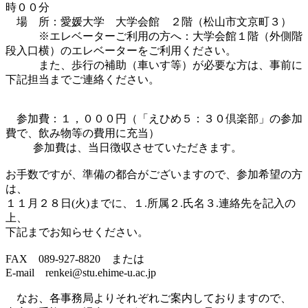
時００分

　場　所：愛媛大学　大学会館　２階（松山市文京町３）

　        ※エレベーターご利用の方へ：大学会館１階（外側階
段入口横）のエレベーターをご利用ください。

            また、歩行の補助（車いす等）が必要な方は、事前に
下記担当までご連絡ください。

　参加費：１，０００円（「えひめ５：３０倶楽部」の参加
費で、飲み物等の費用に充当）

          参加費は、当日徴収させていただきます。

お手数ですが、準備の都合がございますので、参加希望の方
は、

１１月２８日(火)までに、１.所属２.氏名３.連絡先を記入の
上、

下記までお知らせください。

FAX　089-927-8820　または

E-mail　renkei@stu.ehime-u.ac.jp　

　なお、各事務局よりそれぞれご案内しておりますので、
