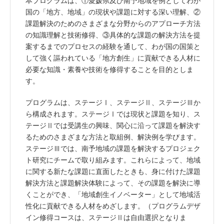
本プログラムは、①愛媛県及び南予地域を例としてわが
国の「地方、地域」の現状や課題に対する深い理解、②
課題解決のためのさまざまな分野からのアプローチ方法
の知識理解と技術修得、③具体的な課題の解決方法を提
案するまでのプロセスの経験を通して、わが国の国策と
して強く謳われている「地方創生」に貢献できる人材に
必要な知識・素養や技術を修得することを目的としま
す。
プログラムは、ステージⅠ、ステージⅡ、ステージⅢか
ら構成されます。ステージⅠでは現状と課題を知り、ス
テージⅡでは受講生の興味、関心に沿って課題を解決す
るためのさまざまな方法と取組例、解決例を学びます。
ステージⅢでは、南予地域の課題を解決するプロジェク
ト研究にチームで取り組みます。これらによって、地域
に関する新たな課題に直面したときも、身に付けた課題
解決方法と課題解決体験によって、その課題を解決に導
くことができ、「地域創生イノベーター」として地域活
性化に貢献できる人材をめざします。（プログラムデザ
イン修得コースは、ステージⅡは自由選択となりま